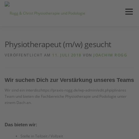
Zum
Inhalt
Menü
springen
STARTSEITE
AKTUELLES
Physiotherapeut (m/w) gesucht
VERÖFFENTLICHT AM
11. JULI 2018
VON
JOACHIM ROGG
UNSERE LEISTUNGEN
ÜBER UNS
Wir suchen Dich zur Verstärkung unseres Teams
Wir sind ein interdiszhttps://praxis-rogg.de/wp-admin/edit.phpiplinäres
Team und bieten die Fachbereiche Physiotherapie und Podologie unter
einem Dach an.
Das bieten wir:
Stelle in Teilzeit / Vollzeit