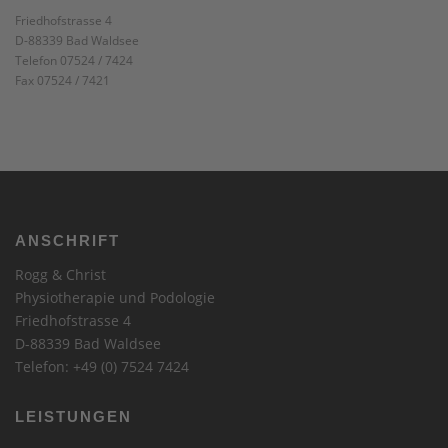
Friedhofstrasse 4
D-88339 Bad Waldsee
Telefon 07524 / 7424
Fax 07524 / 7421
ANSCHRIFT
Rogg & Christ
Physiotherapie und Podologie
Friedhofstrasse 4
D-88339 Bad Waldsee
Telefon: +49 (0) 7524 7424
LEISTUNGEN